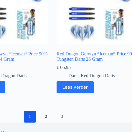
wyn *Iceman* Price 90%
Red Dragon Gerwyn *Iceman* Price 9
24 Gram
Tungsten Darts 26 Gram
€
66,95
 Dragon Darts
Darts
,
Red Dragon Darts
Lees verder
1
2
3