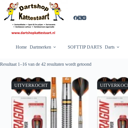
Ga
naar
de
inhoud
Home
Dartmerken
SOFTTIP DARTS
Darts
Resultaat 1–16 van de 42 resultaten wordt getoond
UITVERKOCHT
UITVERKOC