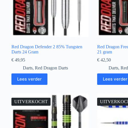
Red Dragon Defender 2 85% Tungsten
Red Dragon Free
Darts 24 Gram
21 gram
€
49,95
€
42,50
Darts
,
Red Dragon Darts
Darts
,
Red
Lees verder
Lees verder
UITVERKOCHT
UITVERKOC