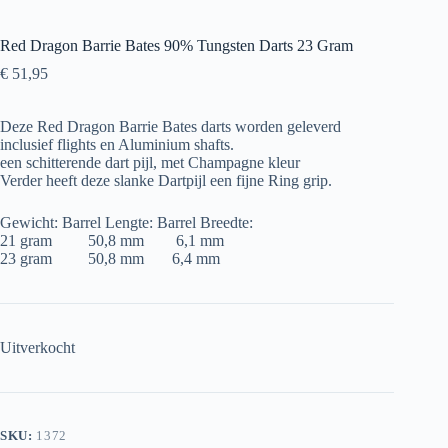
Red Dragon Barrie Bates 90% Tungsten Darts 23 Gram
€
51,95
Deze Red Dragon Barrie Bates darts worden geleverd
inclusief flights en Aluminium shafts.
een schitterende dart pijl, met Champagne kleur
Verder heeft deze slanke Dartpijl een fijne Ring grip.
Gewicht: Barrel Lengte: Barrel Breedte:
21 gram 50,8 mm 6,1 mm
23 gram 50,8 mm 6,4 mm
Uitverkocht
SKU:
1372