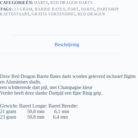
CATEGORIEËN:
DARTS
,
RED DRAGON DARTS
TAGS:
23 GRAM
,
BARRIE BATES
,
DART
,
DARTS
,
DARTSHOP
KATTESTAART
,
GRATIS VERZENDING
,
RED DRAGEN
Beschrijving
Deze Red Dragon Barrie Bates darts worden geleverd inclusief flights
en Aluminium shafts.
een schitterende dart pijl, met Champagne kleur
Verder heeft deze slanke Dartpijl een fijne Ring grip.
Gewicht: Barrel Lengte: Barrel Breedte:
21 gram 50,8 mm 6,1 mm
23 gram 50,8 mm 6,4 mm