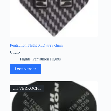
Pentathlon Flight STD grey chain
€
1,15
Flights
,
Pentathlon Flights
Lees verder
UITVERKOCHT