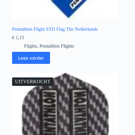
Pentathlon Flight STD Flag The Netherlands
€
1,15
Flights
,
Pentathlon Flights
Lees verder
UITVERKOCHT