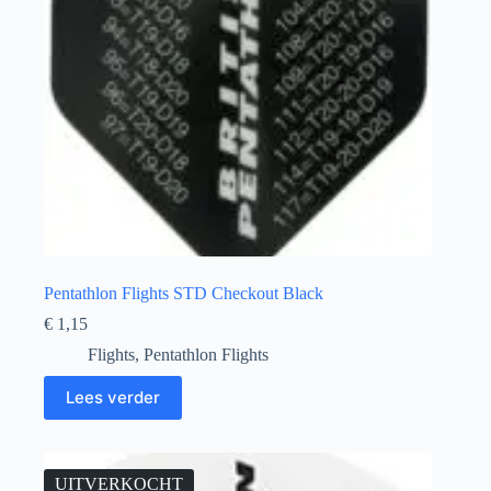
Pentathlon Flights STD Checkout Black
€
1,15
Flights
,
Pentathlon Flights
Lees verder
UITVERKOCHT