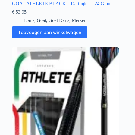
GOAT ATHLETE BLACK – Dartpijlen – 24 Gram
€
53,95
Darts
,
Goat
,
Goat Darts
,
Merken
Toevoegen aan winkelwagen