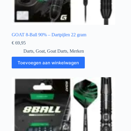
GOAT 8-Ball 90% – Dartpijlen 22 gram
€
69,95
Darts
,
Goat
,
Goat Darts
,
Merken
Toevoegen aan winkelwagen