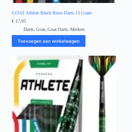
GOAT Athlete Black Brass Darts 13 Gram
€
17,95
Darts
,
Goat
,
Goat Darts
,
Merken
Toevoegen aan winkelwagen