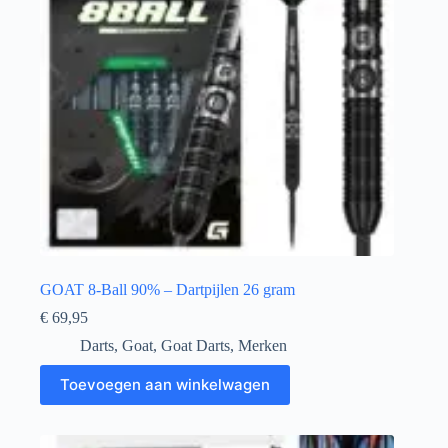
GOAT 8-Ball 90% – Dartpijlen 26 gram
€
69,95
Darts
,
Goat
,
Goat Darts
,
Merken
Toevoegen aan winkelwagen