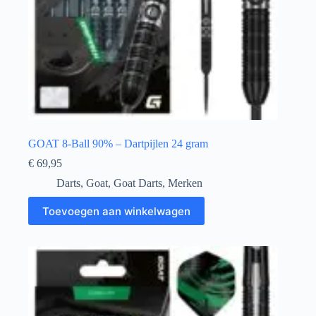
GOAT 8-Ball 90% – Dartpijlen 24 gram
€
69,95
Darts
,
Goat
,
Goat Darts
,
Merken
Toevoegen aan winkelwagen