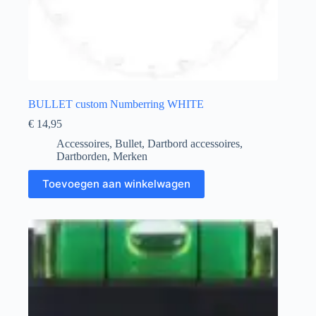
BULLET custom Numberring WHITE
€
14,95
Accessoires
,
Bullet
,
Dartbord accessoires
,
Dartborden
,
Merken
Toevoegen aan winkelwagen