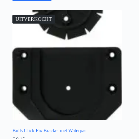
UITVERKOCHT
Bulls Click Fix Bracket met Waterpas