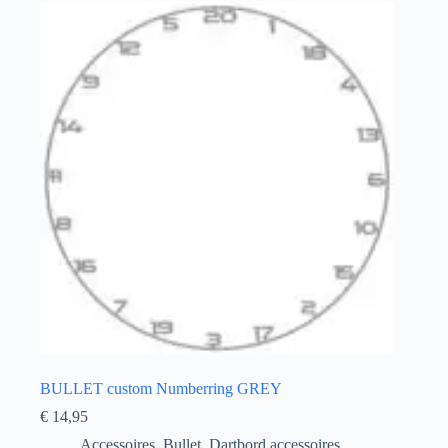
BULLET custom Numberring GREY
€
14,95
Accessoires
,
Bullet
,
Dartbord accessoires
,