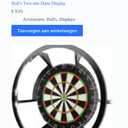
Bull’s Two-sets Darts Display
€
9,95
Accessoires
,
Bull's
,
Displays
Toevoegen aan winkelwagen