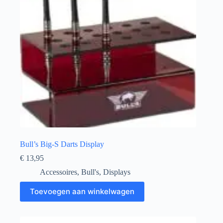
Bull’s Big-S Darts Display
€
13,95
Accessoires
,
Bull's
,
Displays
Toevoegen aan winkelwagen