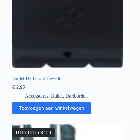
Bullet Dartsbord Leveller
€
2,95
Accessoires
,
Bullet
,
Dartborden
Toevoegen aan winkelwagen
UITVERKOCHT