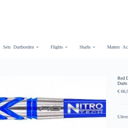
Sets
Dartborden
Flights
Shafts
Matten
Ac
Red D
Darts
€
66,
Uitve