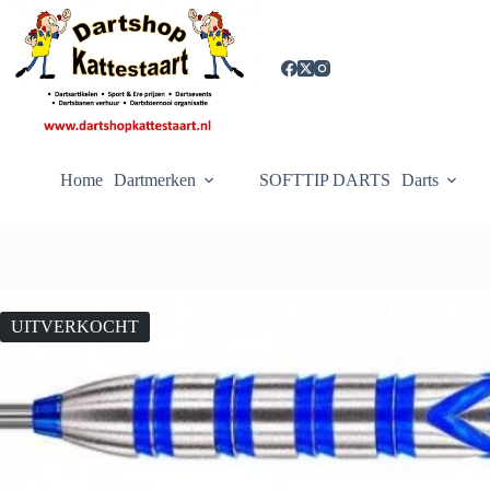
Ga
naar
de
inhoud
Home
Dartmerken
SOFTTIP DARTS
Darts
UITVERKOCHT