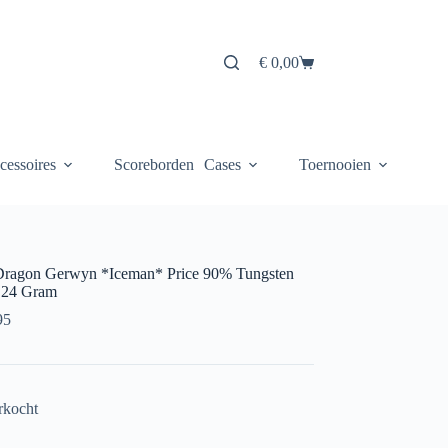
€
0,00
Winkelwagen
cessoires
Scoreborden
Cases
Toernooien
ragon Gerwyn *Iceman* Price 90% Tungsten
 24 Gram
95
rkocht