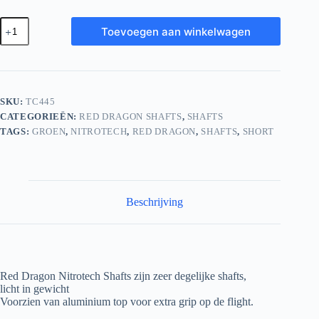
Red
Toevoegen aan winkelwagen
Dragon
Nitrotech
Shafts
Short
Green
aantal
SKU:
TC445
CATEGORIEËN:
RED DRAGON SHAFTS
,
SHAFTS
TAGS:
GROEN
,
NITROTECH
,
RED DRAGON
,
SHAFTS
,
SHORT
Beschrijving
Red Dragon Nitrotech Shafts zijn zeer degelijke shafts,
licht in gewicht
Voorzien van aluminium top voor extra grip op de flight.