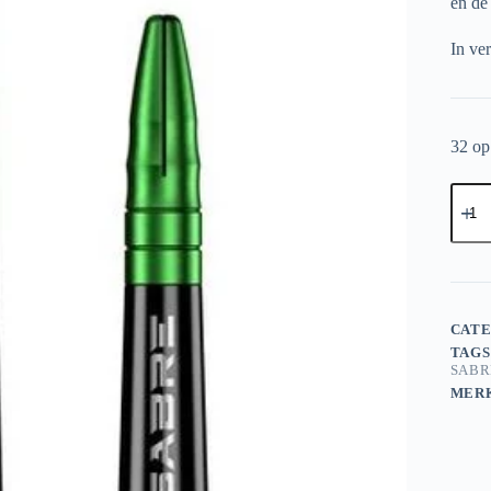
en de
In ve
32 op
Missi
Sabre
Dart
Shafts
-
Inbet
Black
–
CATE
Green
TAGS
Top
SABR
aantal
MER