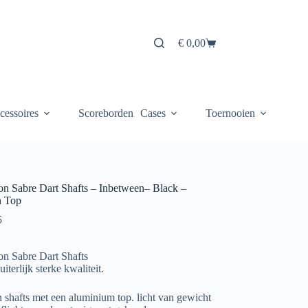
€
0,00
Winkelwagen
cessoires
Scoreborden
Cases
Toernooien
on Sabre Dart Shafts – Inbetween– Black –
n Top
5
on Sabre Dart Shafts
uiterlijk sterke kwaliteit.
 shafts met een aluminium top. licht van gewicht