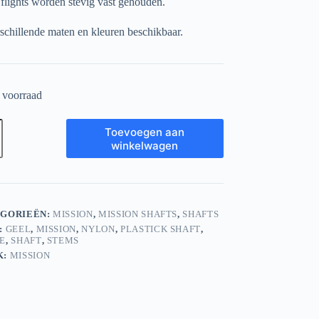
 flights worden stevig vast gehouden.
rschillende maten en kleuren beschikbaar.
 voorraad
on
Toevoegen aan
winkelwagen
ween–
GORIEËN:
MISSION
,
MISSION SHAFTS
,
SHAFTS
:
GEEL
,
MISSION
,
NYLON
,
PLASTICK SHAFT
,
E
,
SHAFT
,
STEMS
K:
MISSION