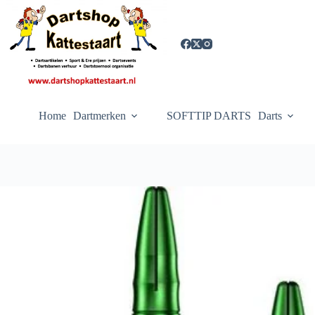
Ga
naar
de
inhoud
Home
Dartmerken
SOFTTIP DARTS
Darts