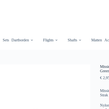
Sets
Dartborden
Flights
Shafts
Matten
Ac
Missi
Gree
€
2,9
Missi
Strak 
Nylon