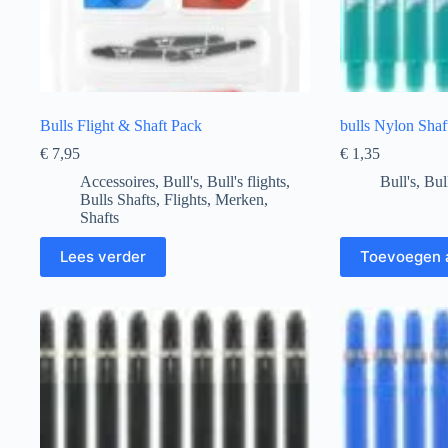
Bulls Flight & Shaft Pack
bulls Nylon Shaf
€
7,95
€
1,35
Accessoires
,
Bull's
,
Bull's flights
,
Bull's
,
Bul
Bulls Shafts
,
Flights
,
Merken
,
Shafts
Lees verder
Toevoegen 