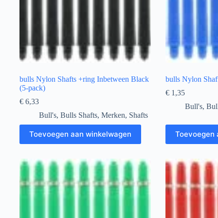
bulls Nylon Shafts +ring Inbetween Black
bulls Nylon Shaf
(5-pack)
€
1,35
€
6,33
Bull's
,
Bul
Bull's
,
Bulls Shafts
,
Merken
,
Shafts
Toevoegen aan winkelwagen
Toevoegen 