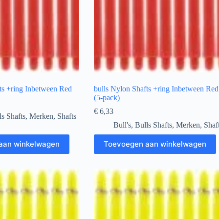
ts +ring Inbetween Red
bulls Nylon Shafts +ring Inbetween Red
(5-pack)
€
6,33
ls Shafts
,
Merken
,
Shafts
Bull's
,
Bulls Shafts
,
Merken
,
Shaf
aan winkelwagen
Toevoegen aan winkelwagen