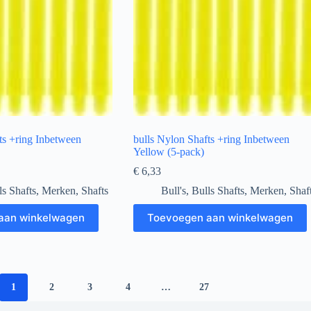
ts +ring Inbetween
bulls Nylon Shafts +ring Inbetween
Yellow (5-pack)
€
6,33
ls Shafts
,
Merken
,
Shafts
Bull's
,
Bulls Shafts
,
Merken
,
Shaf
aan winkelwagen
Toevoegen aan winkelwagen
1
2
3
4
…
27