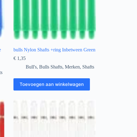
e
bulls Nylon Shafts +ring Inbetween Green
€
1,35
Bull's
,
Bulls Shafts
,
Merken
,
Shafts
ts
Toevoegen aan winkelwagen