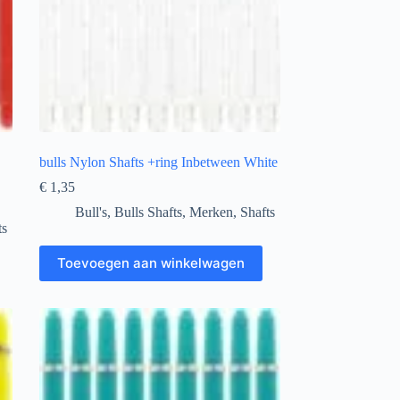
bulls Nylon Shafts +ring Inbetween White
€
1,35
Bull's
,
Bulls Shafts
,
Merken
,
Shafts
ts
Toevoegen aan winkelwagen