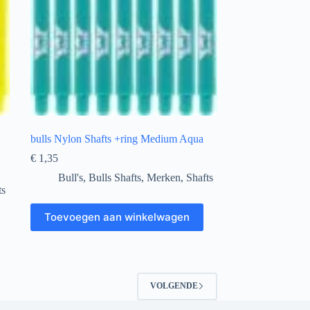
bulls Nylon Shafts +ring Medium Aqua
€
1,35
Bull's
,
Bulls Shafts
,
Merken
,
Shafts
ts
Toevoegen aan winkelwagen
VOLGENDE