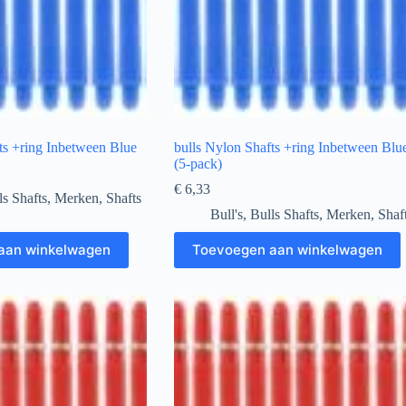
ts +ring Inbetween Blue
bulls Nylon Shafts +ring Inbetween Blu
(5-pack)
€
6,33
ls Shafts
,
Merken
,
Shafts
Bull's
,
Bulls Shafts
,
Merken
,
Shaf
aan winkelwagen
Toevoegen aan winkelwagen