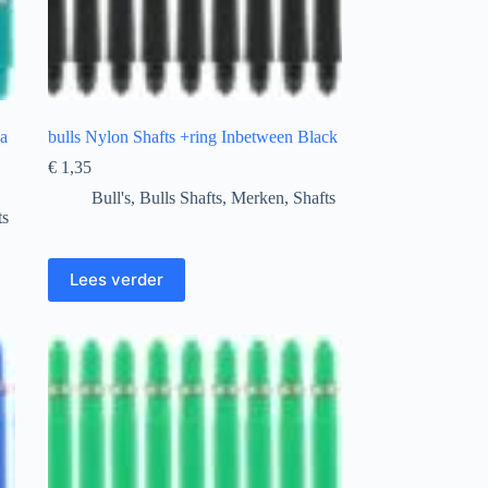
ua
bulls Nylon Shafts +ring Inbetween Black
€
1,35
Bull's
,
Bulls Shafts
,
Merken
,
Shafts
ts
Lees verder