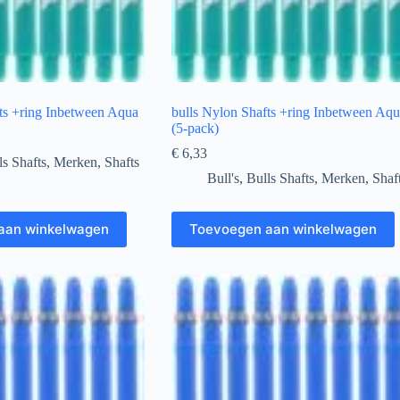
ts +ring Inbetween Aqua
bulls Nylon Shafts +ring Inbetween Aq
(5-pack)
€
6,33
ls Shafts
,
Merken
,
Shafts
Bull's
,
Bulls Shafts
,
Merken
,
Shaf
aan winkelwagen
Toevoegen aan winkelwagen