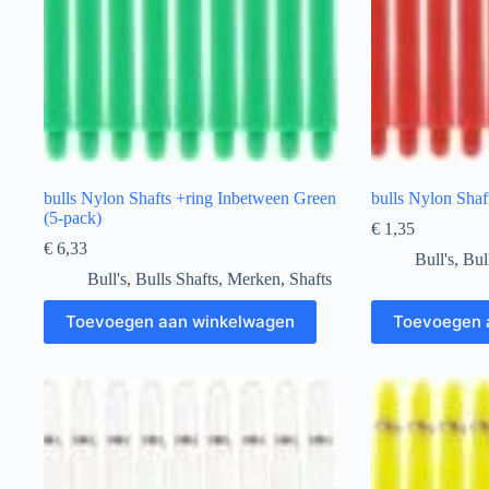
bulls Nylon Shafts +ring Inbetween Green
bulls Nylon Shaf
(5-pack)
€
1,35
€
6,33
Bull's
,
Bul
Bull's
,
Bulls Shafts
,
Merken
,
Shafts
Toevoegen aan winkelwagen
Toevoegen 