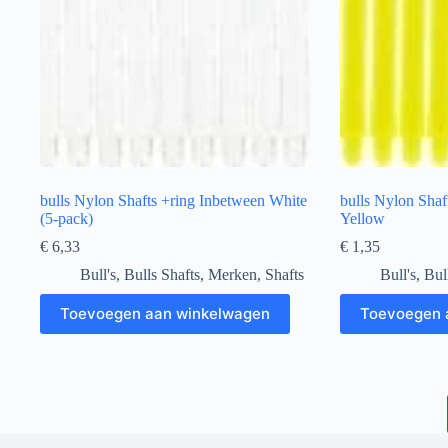
bulls Nylon Shafts +ring Inbetween White
bulls Nylon Shaf
(5-pack)
Yellow
€
6,33
€
1,35
Bull's
,
Bulls Shafts
,
Merken
,
Shafts
Bull's
,
Bul
Toevoegen aan winkelwagen
Toevoegen 