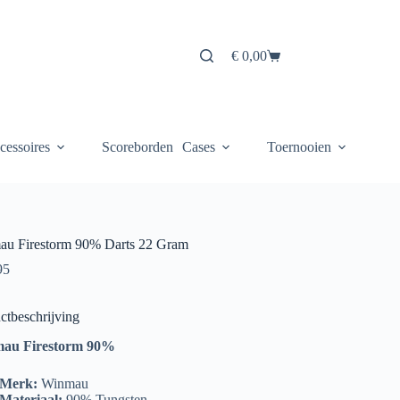
€
0,00
Winkelwagen
cessoires
Scoreborden
Cases
Toernooien
u Firestorm 90% Darts 22 Gram
95
ctbeschrijving
au Firestorm 90%
 Merk:
Winmau
Materiaal:
90% Tungsten