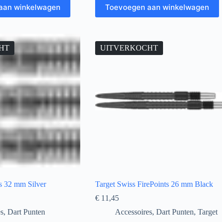
aan winkelwagen
Toevoegen aan winkelwagen
HT
UITVERKOCHT
ts 32 mm Silver
Target Swiss FirePoints 26 mm Black
€
11,45
es
,
Dart Punten
Accessoires
,
Dart Punten
,
Target