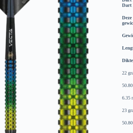
Dart 
Deze 
gewic
Gewi
Lengt
Dikte
22 gr
50.8
6.35
23 gr
50.8