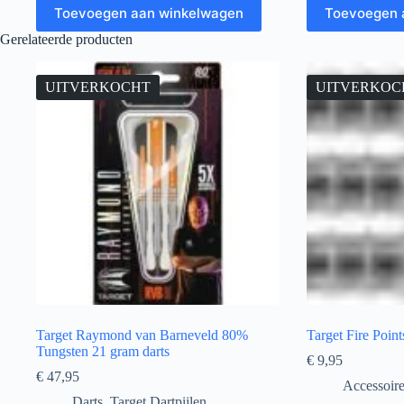
Toevoegen aan winkelwagen
Toevoegen 
Gerelateerde producten
UITVERKOCHT
UITVERKOC
Target Raymond van Barneveld 80%
Target Fire Poin
Tungsten 21 gram darts
€
9,95
€
47,95
Accessoir
Darts
,
Target Dartpijlen