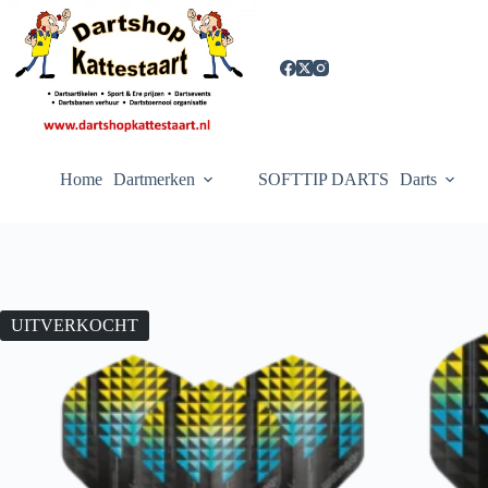
Ga
naar
de
inhoud
Home
Dartmerken
SOFTTIP DARTS
Darts
UITVERKOCHT