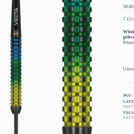
50.8
7.15
Winm
gelev
Prism
Uitve
SKU:
CATE
DART
TAGS
KATT