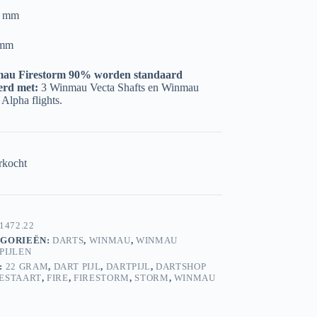
0 mm
 mm
au Firestorm 90% worden standaard
erd met:
3 Winmau Vecta Shafts en Winmau
 Alpha flights.
rkocht
1472.22
GORIEËN:
DARTS
,
WINMAU
,
WINMAU
PIJLEN
:
22 GRAM
,
DART PIJL
,
DARTPIJL
,
DARTSHOP
ESTAART
,
FIRE
,
FIRESTORM
,
STORM
,
WINMAU