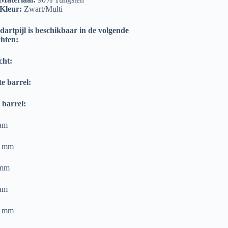
Kleur:
Zwart/Multi
dartpijl is beschikbaar in de volgende
hten:
cht:
e barrel:
 barrel:
am
0 mm
 mm
am
0 mm