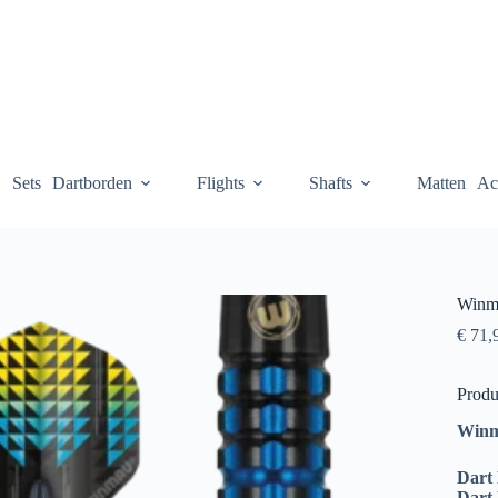
Sets
Dartborden
Flights
Shafts
Matten
Ac
Winma
€
71,
Produ
Winm
Dart
Dart 