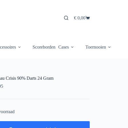
€
0,00
Winkelwagen
cessoires
Scoreborden
Cases
Toernooien
u Crisis 90% Darts 24 Gram
95
voorraad