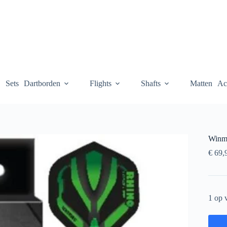
Sets
Dartborden
Flights
Shafts
Matten
Ac
Winma
€
69,
1 op 