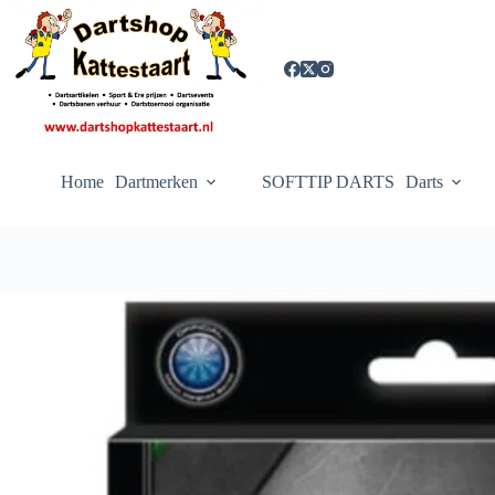
Ga
naar
de
inhoud
Home
Dartmerken
SOFTTIP DARTS
Darts