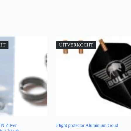
HT
UITVERKOCHT
N Zilver
Flight protector Aluminium Goud
ng 10 sets