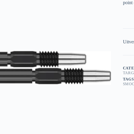
point 
Uitve
CATE
TARG
TAGS
SMO