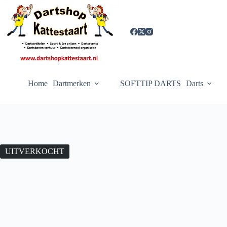
Ga
naar
de
inhoud
Home
Dartmerken
SOFTTIP DARTS
Darts
UITVERKOCHT