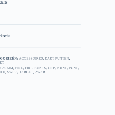
darts
rkocht
GORIEËN:
ACCESSOIRES
,
DART PUNTEN
,
ET
:
26 MM
,
FIRE
,
FIRE POINTS
,
GRP
,
POINT
,
PUNT
,
OTH
,
SWISS
,
TARGET
,
ZWART