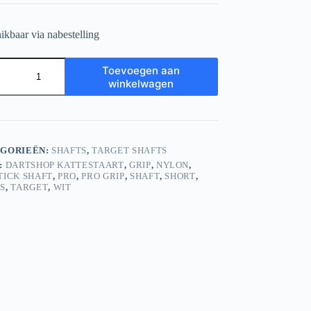
ikbaar via nabestelling
t
Toevoegen aan
winkelwagen
GORIEËN:
SHAFTS
,
TARGET SHAFTS
:
DARTSHOP KATTESTAART
,
GRIP
,
NYLON
,
TICK SHAFT
,
PRO
,
PRO GRIP
,
SHAFT
,
SHORT
,
S
,
TARGET
,
WIT