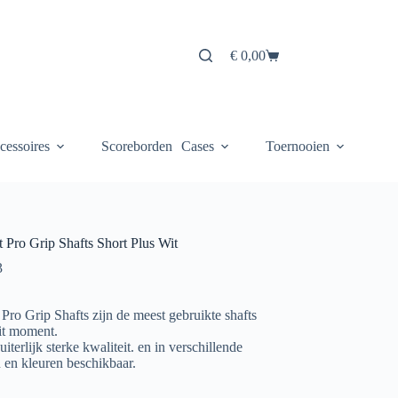
€
0,00
Winkelwagen
cessoires
Scoreborden
Cases
Toernooien
t Pro Grip Shafts Short Plus Wit
3
 Pro Grip Shafts zijn de meest gebruikte shafts
it moment.
uiterlijk sterke kwaliteit. en in verschillende
 en kleuren beschikbaar.