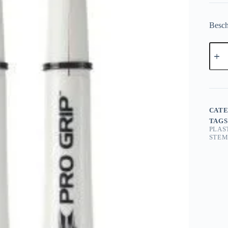
Besch
Targe
Pro
Grip
Shafts
Short
Plus
Wit
aantal
CATE
TAGS
PLAS
STEM