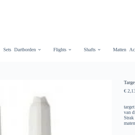
Sets
Dartborden
Flights
Shafts
Matten
Ac
Targe
€
2,1
target
van d
Strak 
maten