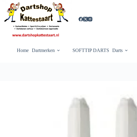
Ga
naar
de
inhoud
Home
Dartmerken
SOFTTIP DARTS
Darts