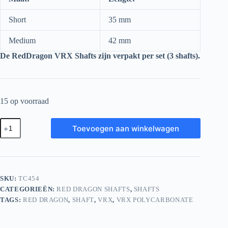
Short
35 mm
Medium
42 mm
De RedDragon VRX Shafts zijn verpakt per set (3 shafts).
15 op voorraad
Red
Toevoegen aan winkelwagen
Dragon
VRX
Shafts
Short
Green
aantal
SKU:
TC454
CATEGORIEËN:
RED DRAGON SHAFTS
,
SHAFTS
TAGS:
RED DRAGON
,
SHAFT
,
VRX
,
VRX POLYCARBONATE