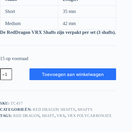
Short
35 mm
Medium
42 mm
De RedDragon VRX Shafts zijn verpakt per set (3 shafts).
15 op voorraad
Red
Toevoegen aan winkelwagen
Dragon
VRX
Shafts
Short
Black
Tint
SKU:
TC457
aantal
CATEGORIEËN:
RED DRAGON SHAFTS
,
SHAFTS
TAGS:
RED DRAGON
,
SHAFT
,
VRX
,
VRX POLYCARBONATE