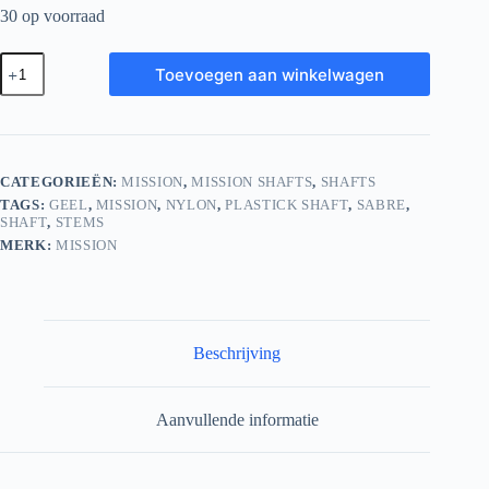
30 op voorraad
Mission
Toevoegen aan winkelwagen
Sabre
Dart
Shafts
-
Short
–
CATEGORIEËN:
MISSION
,
MISSION SHAFTS
,
SHAFTS
Black
TAGS:
GEEL
,
MISSION
,
NYLON
,
PLASTICK SHAFT
,
SABRE
,
–
SHAFT
,
STEMS
Red
Top
MERK:
MISSION
aantal
Beschrijving
Aanvullende informatie