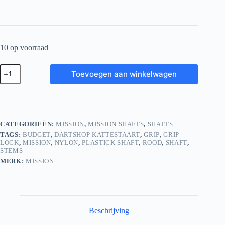
10 op voorraad
Mission
Toevoegen aan winkelwagen
Grip
Lock
Dart
Shafts
Short
Rood
CATEGORIEËN:
MISSION
,
MISSION SHAFTS
,
SHAFTS
aantal
TAGS:
BUDGET
,
DARTSHOP KATTESTAART
,
GRIP
,
GRIP
LOCK
,
MISSION
,
NYLON
,
PLASTICK SHAFT
,
ROOD
,
SHAFT
,
STEMS
MERK:
MISSION
Beschrijving