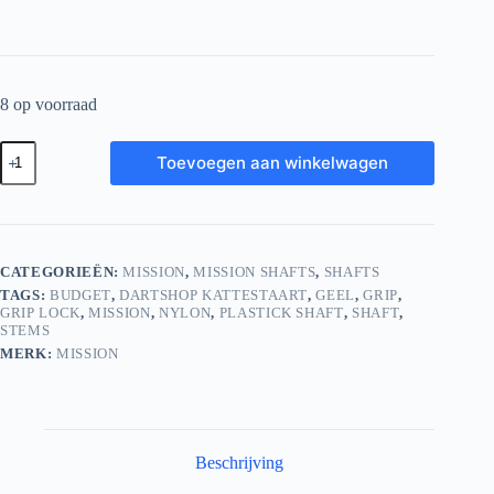
8 op voorraad
Mission
Toevoegen aan winkelwagen
Grip
Lock
Dart
Shafts
Short
Geel
CATEGORIEËN:
MISSION
,
MISSION SHAFTS
,
SHAFTS
aantal
TAGS:
BUDGET
,
DARTSHOP KATTESTAART
,
GEEL
,
GRIP
,
GRIP LOCK
,
MISSION
,
NYLON
,
PLASTICK SHAFT
,
SHAFT
,
STEMS
MERK:
MISSION
Beschrijving