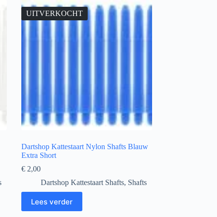
UITVERKOCHT
Dartshop Kattestaart Nylon Shafts Blauw
Extra Short
€
2,00
s
Dartshop Kattestaart Shafts
,
Shafts
Lees verder