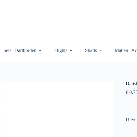
Sets
Dartborden
Flights
Shafts
Matten
Ac
Darts
€
0,7
Uitve