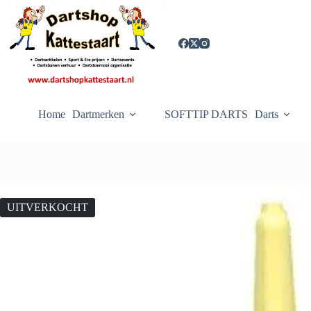
Ga
naar
de
inhoud
Home
Dartmerken
SOFTTIP DARTS
Darts
UITVERKOCHT