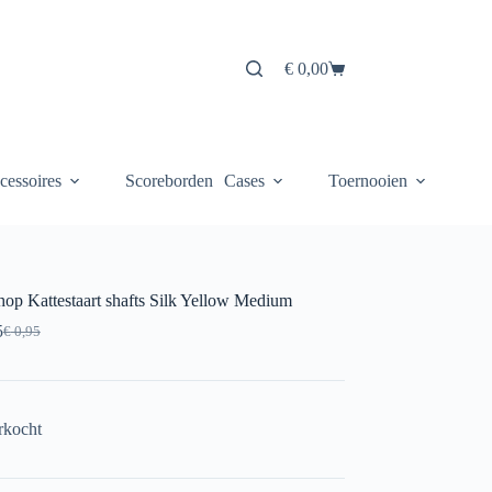
€
0,00
Winkelwagen
cessoires
Scoreborden
Cases
Toernooien
hop Kattestaart shafts Silk Yellow Medium
5
€
0,95
Oorspronkelijke
Huidige
prijs
prijs
was:
is:
€ 0,95.
€ 0,75.
rkocht