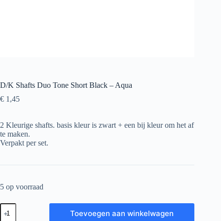
D/K Shafts Duo Tone Short Black – Aqua
€
1,45
2 Kleurige shafts. basis kleur is zwart + een bij kleur om het af
te maken.
Verpakt per set.
5 op voorraad
D/K
Toevoegen aan winkelwagen
Shafts