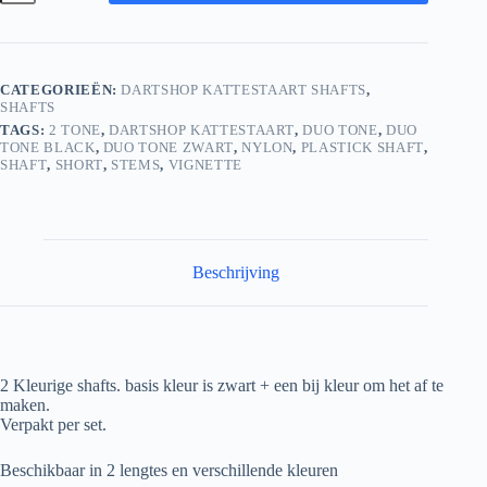
Duo
Tone
Short
Black
-
CATEGORIEËN:
DARTSHOP KATTESTAART SHAFTS
,
Aqua
SHAFTS
aantal
TAGS:
2 TONE
,
DARTSHOP KATTESTAART
,
DUO TONE
,
DUO
TONE BLACK
,
DUO TONE ZWART
,
NYLON
,
PLASTICK SHAFT
,
SHAFT
,
SHORT
,
STEMS
,
VIGNETTE
Beschrijving
2 Kleurige shafts. basis kleur is zwart + een bij kleur om het af te
maken.
Verpakt per set.
Beschikbaar in 2 lengtes en verschillende kleuren