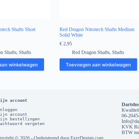
tech Shafts Short
Red Dragon Nitrotech Shafts Medium
Solid White
€
2,95
n Shafts
,
Shafts
Red Dragon Shafts
,
Shafts
aan winkelwagen
Toevoegen aan winkelwagen
ijn account
Dartsho
nloggen
Kwaliteit
ijn account
06-2045
ijn bestellingen
Info@dar
achtwoord vergeten
KVK Rot
BTW nu
pyright © 2026 - Ondersteund door
FazzDesign.com