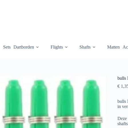
Sets
Dartborden
Flights
Shafts
Matten
Ac
bulls
€
1,3
bulls
in ve
Deze v
shafts