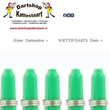
Ga
naar
de
inhoud
Home
Dartmerken
SOFTTIP DARTS
Darts