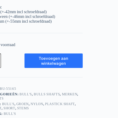
:
 (+-42mm incl schroefdraad)
ween (+-46mm incl schroefdraad)
m (+-55mm incl schroefdraad)
 voorraad
Toevoegen aan
n
winkelwagen
BU-55165
GORIEËN:
BULL'S
,
BULLS SHAFTS
,
MERKEN
,
TS
:
BULL'S
,
GROEN
,
NYLON
,
PLASTICK SHAFT
,
T
,
SHORT
,
STEMS
K:
BULL'S