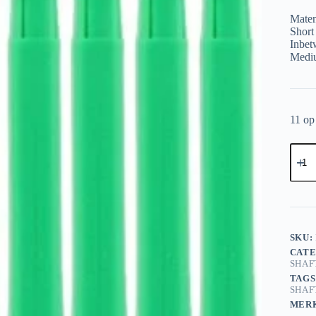
Maten
Short
Inbet
Mediu
11 op
bulls
Nylo
Shafts
+ring
Short
Green
aantal
SKU:
CATE
SHAF
TAGS
SHAF
MER