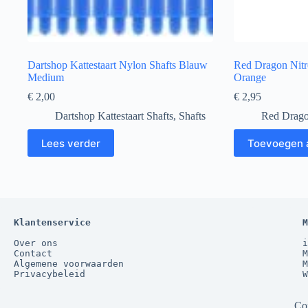
Dartshop Kattestaart Nylon Shafts Blauw
Red Dragon Nitro
Medium
Orange
€
2,00
€
2,95
Dartshop Kattestaart Shafts
,
Shafts
Red Drago
Lees verder
Toevoegen 
Klantenservice
M
Over ons
i
Contact
M
Algemene voorwaarden
M
Privacybeleid
W
Co