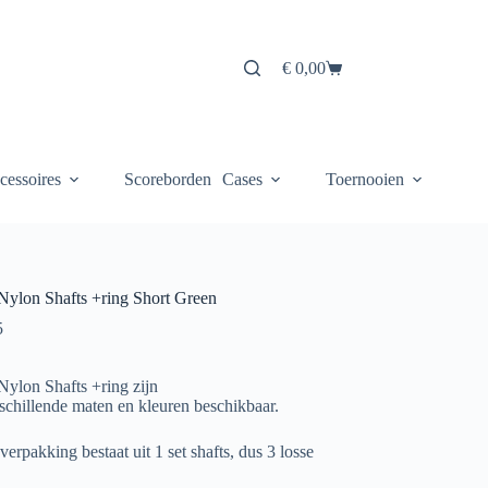
€
0,00
Winkelwagen
cessoires
Scoreborden
Cases
Toernooien
 Nylon Shafts +ring Short Green
5
 Nylon Shafts +ring zijn
rschillende maten en kleuren beschikbaar.
erpakking bestaat uit 1 set shafts, dus 3 losse