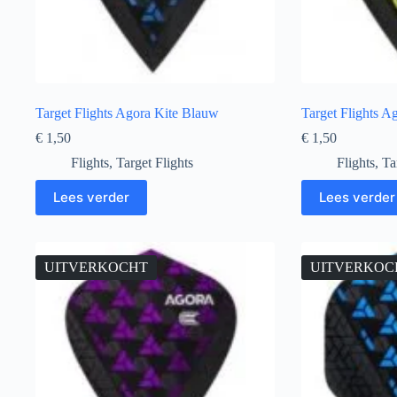
Target Flights Agora Kite Blauw
Target Flights A
€
1,50
€
1,50
Flights
,
Target Flights
Flights
,
Ta
Lees verder
Lees verder
UITVERKOCHT
UITVERKOC