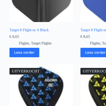
Target 8 Flight nr. 6 Black
Target 8 Flight n
€
8,65
€
8,65
Flights
,
Target Flights
Flights
,
Ta
Lees verder
Lees verder
UITVERKOCHT
UITVERKOC