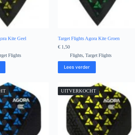
gora Kite Geel
Target Flights Agora Kite Groen
€
1,50
rget Flights
Flights
,
Target Flights
Lees verder
HT
UITVERKOCHT