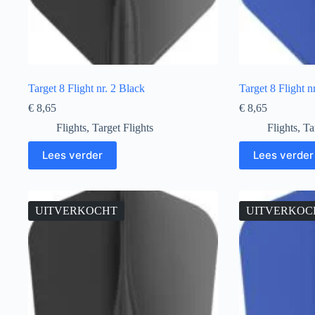
Target 8 Flight nr. 2 Black
Target 8 Flight n
€
8,65
€
8,65
Flights
,
Target Flights
Flights
,
Ta
Lees verder
Lees verder
UITVERKOCHT
UITVERKOC