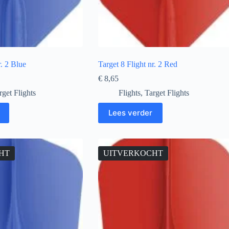
r. 2 Blue
Target 8 Flight nr. 2 Red
€
8,65
rget Flights
Flights
,
Target Flights
Lees verder
HT
UITVERKOCHT