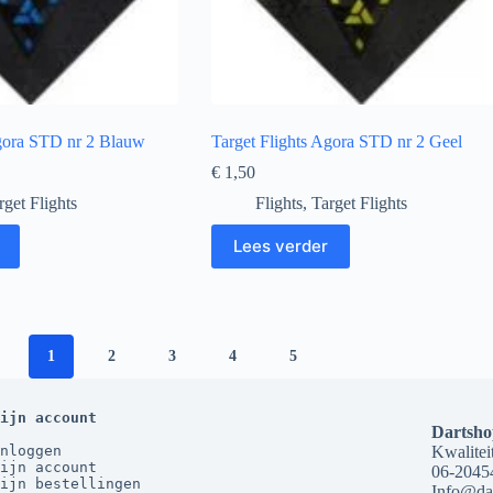
Agora STD nr 2 Blauw
Target Flights Agora STD nr 2 Geel
€
1,50
rget Flights
Flights
,
Target Flights
Lees verder
1
2
3
4
5
ijn account
Dartsho
nloggen
Kwaliteit
ijn account
06-2045
ijn bestellingen
Info@dar