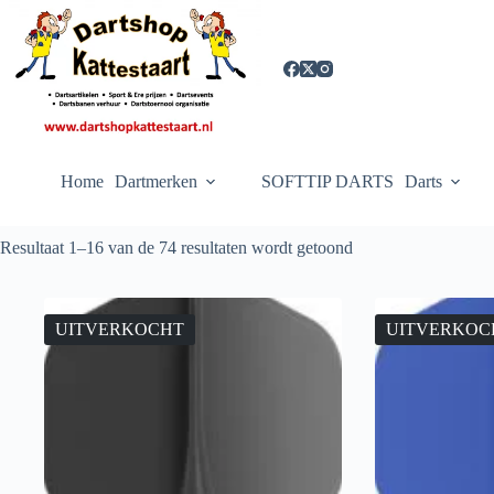
Ga
naar
de
inhoud
Home
Dartmerken
SOFTTIP DARTS
Darts
Resultaat 1–16 van de 74 resultaten wordt getoond
UITVERKOCHT
UITVERKOC