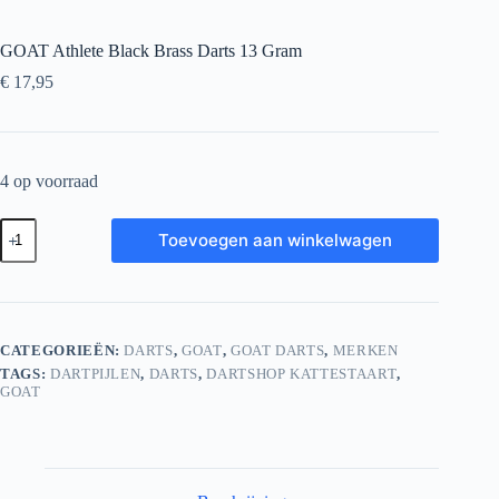
GOAT Athlete Black Brass Darts 13 Gram
€
17,95
4 op voorraad
GOAT
Toevoegen aan winkelwagen
Athlete
Black
Brass
Darts
13
Gram
CATEGORIEËN:
DARTS
,
GOAT
,
GOAT DARTS
,
MERKEN
aantal
TAGS:
DARTPIJLEN
,
DARTS
,
DARTSHOP KATTESTAART
,
GOAT