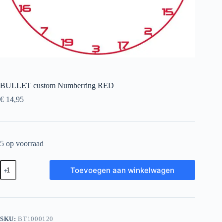
BULLET custom Numberring RED
€
14,95
5 op voorraad
BULLET
Toevoegen aan winkelwagen
custom
Numberring
RED
aantal
SKU:
BT1000120