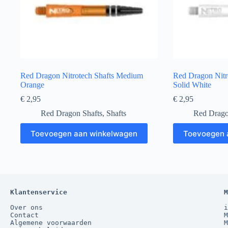
Red Dragon Nitrotech Shafts Medium
Red Dragon Nitr
Orange
Solid White
€
2,95
€
2,95
Red Dragon Shafts
,
Shafts
Red Drago
Toevoegen aan winkelwagen
Toevoegen 
Klantenservice
M
Over ons
i
Contact
M
Algemene voorwaarden
M