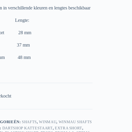
jn in verschillende kleuren en lengtes beschikbaar
t: Lengte:
hort 28 mm
ort 37 mm
ium 48 mm
rkocht
GORIEËN:
SHAFTS
,
WINMAU
,
WINMAU SHAFTS
:
DARTSHOP KATTESTAART
,
EXTRA SHORT
,