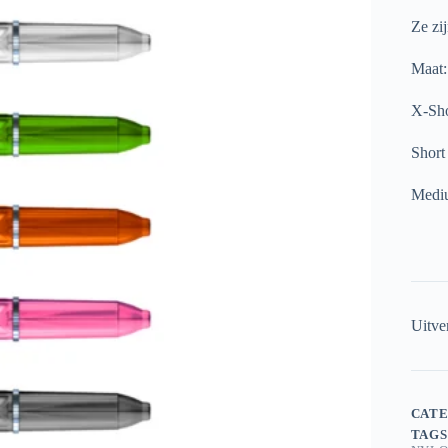
Ze zi
Maa
X-S
Sh
Med
Uitve
CATE
TAGS