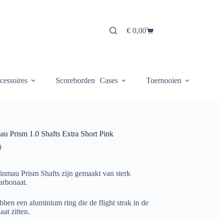
€
0,00
Winkelwagen
cessoires
Scoreborden
Cases
Toernooien
u Prism 1.0 Shafts Extra Short Pink
0
nmau Prism Shafts zijn gemaakt van sterk
arbonaat.
bben een aluminium ring die de flight strak in de
laat zitten.