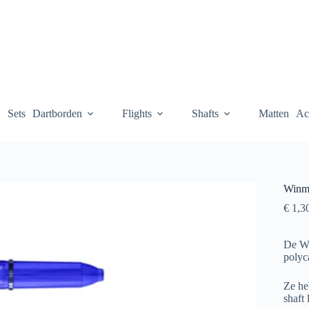
Sets
Dartborden
Flights
Shafts
Matten
Ac
Winma
€
1,3
De Wi
polyc
Ze he
shaft 