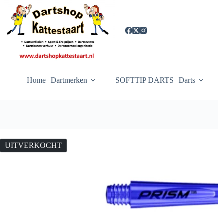
Ga
naar
de
inhoud
Home
Dartmerken
SOFTTIP DARTS
Darts
UITVERKOCHT