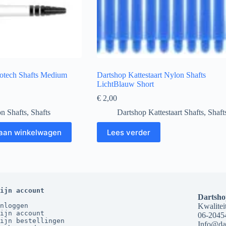
otech Shafts Medium
Dartshop Kattestaart Nylon Shafts
LichtBlauw Short
€
2,00
n Shafts
,
Shafts
Dartshop Kattestaart Shafts
,
Shaft
aan winkelwagen
Lees verder
ijn account
Dartsho
nloggen
Kwaliteit
ijn account
06-2045
ijn bestellingen
Info@dar