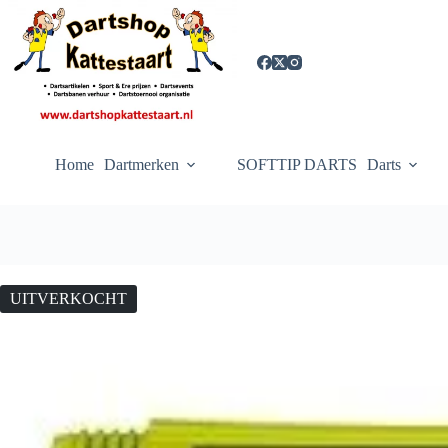
Ga
naar
de
inhoud
Home
Dartmerken
SOFTTIP DARTS
Darts
UITVERKOCHT