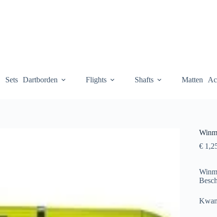
Sets
Dartborden
Flights
Shafts
Matten
Ac
Winm
€
1,2
Winma
Besch
Kwant