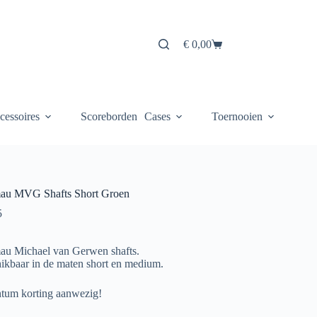
€
0,00
Winkelwagen
cessoires
Scoreborden
Cases
Toernooien
au MVG Shafts Short Groen
5
u Michael van Gerwen shafts.
ikbaar in de maten short en medium.
um korting aanwezig!