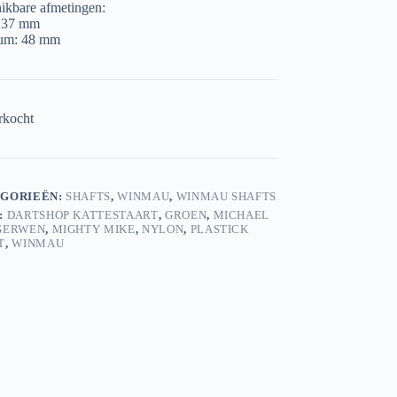
ikbare afmetingen:
 37 mm
um: 48 mm
rkocht
GORIEËN:
SHAFTS
,
WINMAU
,
WINMAU SHAFTS
:
DARTSHOP KATTESTAART
,
GROEN
,
MICHAEL
GERWEN
,
MIGHTY MIKE
,
NYLON
,
PLASTICK
T
,
WINMAU