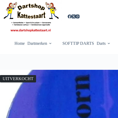
Ga
naar
de
inhoud
Home
Dartmerken
SOFTTIP DARTS
Darts
UITVERKOCHT