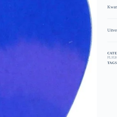
Kwant
Uitve
CATE
FLIG
TAGS