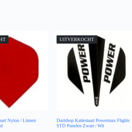
HT
UITVERKOCHT
aart Nylon / Linnen
Dartshop Kattestaart Powermax Flights
od
STD Panelen Zwart / Wit