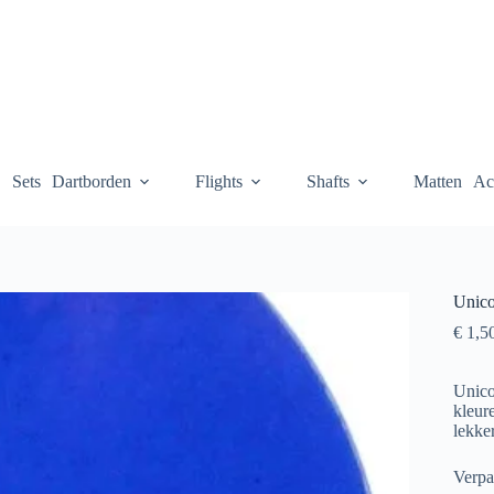
Sets
Dartborden
Flights
Shafts
Matten
Ac
Unico
€
1,5
Unico
kleur
lekke
Verpak