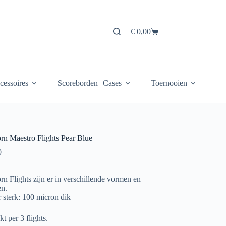
€
0,00
Winkelwagen
cessoires
Scoreborden
Cases
Toernooien
rn Maestro Flights Pear Blue
0
rn Flights zijn er in verschillende vormen en
en.
r sterk: 100 micron dik
t per 3 flights.