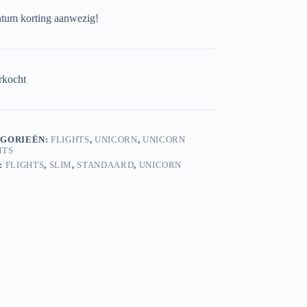
um korting aanwezig!
rkocht
GORIEËN:
FLIGHTS
,
UNICORN
,
UNICORN
HTS
:
FLIGHTS
,
SLIM
,
STANDAARD
,
UNICORN