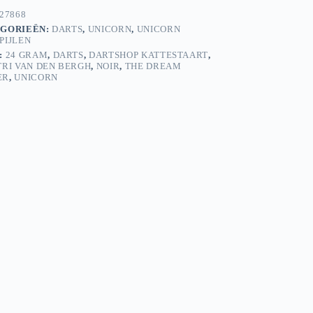
27868
GORIEËN:
DARTS
,
UNICORN
,
UNICORN
PIJLEN
:
24 GRAM
,
DARTS
,
DARTSHOP KATTESTAART
,
TRI VAN DEN BERGH
,
NOIR
,
THE DREAM
ER
,
UNICORN