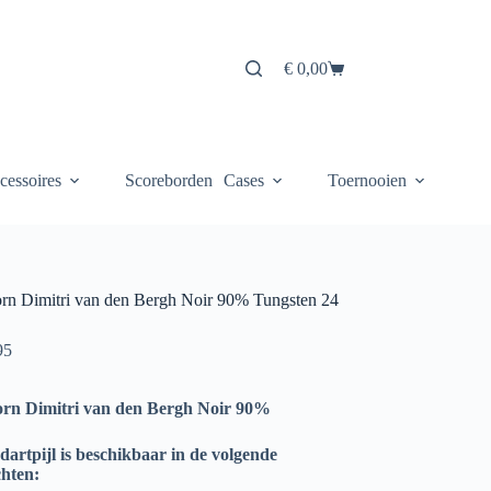
€
0,00
Winkelwagen
cessoires
Scoreborden
Cases
Toernooien
rn Dimitri van den Bergh Noir 90% Tungsten 24
95
orn Dimitri van den Bergh Noir 90%
dartpijl is beschikbaar in de volgende
chten: