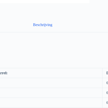
Beschrijving
rrel:
D