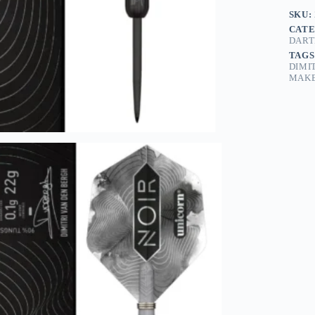
SKU:
CATE
DART
TAGS
DIMI
MAK