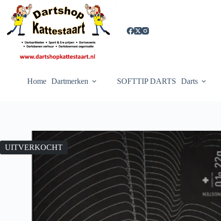
Ga
naar
de
inhoud
Home
Dartmerken
SOFTTIP DARTS
Darts
UITVERKOCHT