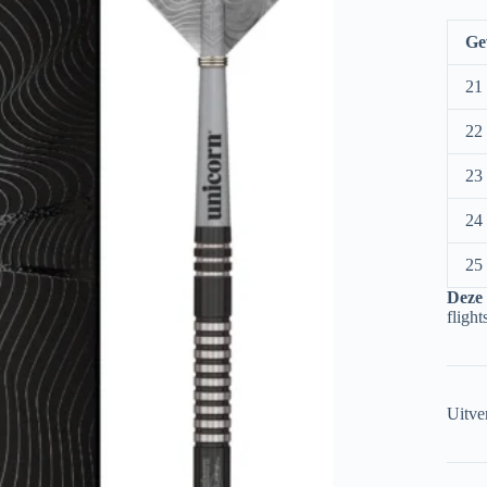
Ge
21
22
23
24
25
Deze
fligh
Uitve