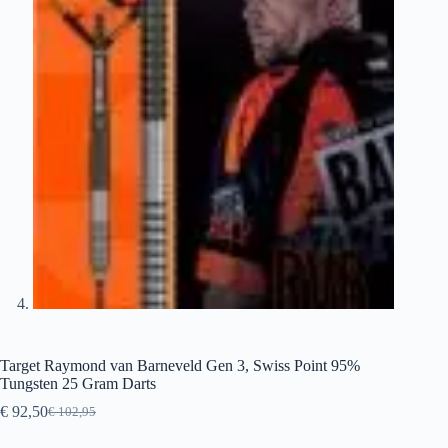
Target Raymond van Barneveld Gen 3, Swiss Point 95%
Tungsten 25 Gram Darts
€
92,50
€
102,95
Oorspronkelijke
Huidige
prijs
prijs