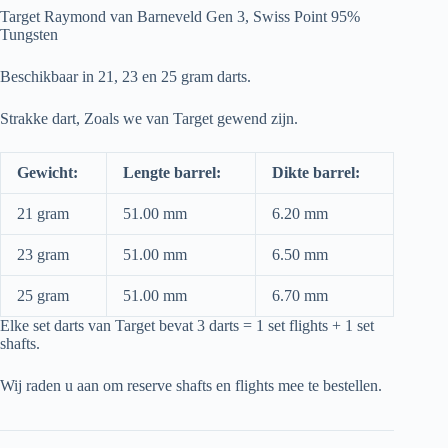
was:
is:
Target Raymond van Barneveld Gen 3, Swiss Point 95%
€ 102,95.
€ 92,50.
Tungsten
Beschikbaar in 21, 23 en 25 gram darts.
Strakke dart, Zoals we van Target gewend zijn.
Gewicht:
Lengte barrel:
Dikte barrel:
21 gram
51.00 mm
6.20 mm
23 gram
51.00 mm
6.50 mm
25 gram
51.00 mm
6.70 mm
Elke set darts van Target bevat 3 darts = 1 set flights + 1 set
shafts.
Wij raden u aan om reserve shafts en flights mee te bestellen.