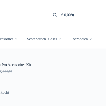
€
0,00
Winkelwagen
cessoires
Scoreborden
Cases
Toernooien
t Pro Accessoires Kit
95
€
19,75
Oorspronkelijke
Huidige
prijs
prijs
was:
is:
€ 19,75.
€ 16,95.
rkocht