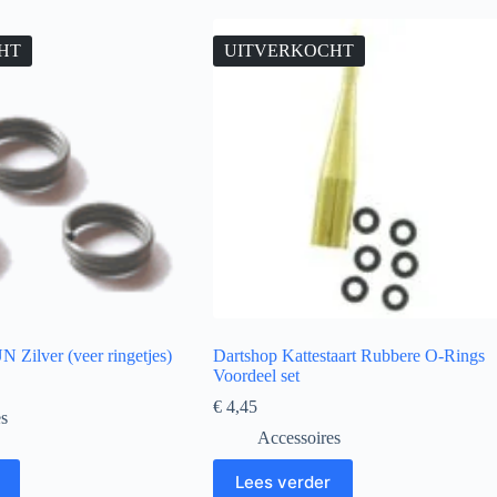
HT
UITVERKOCHT
 Zilver (veer ringetjes)
Dartshop Kattestaart Rubbere O-Rings
Voordeel set
€
4,45
es
Accessoires
Lees verder