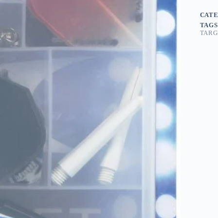
CATE
TAGS
TARG