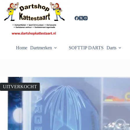
Ga
naar
de
inhoud
Home
Dartmerken
SOFTTIP DARTS
Darts
UITVERKOCHT