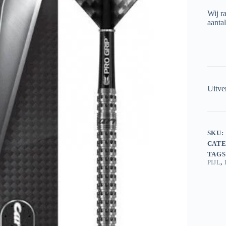
Wij r
aantal
Uitve
SKU:
CATE
TAGS
PIJL
,