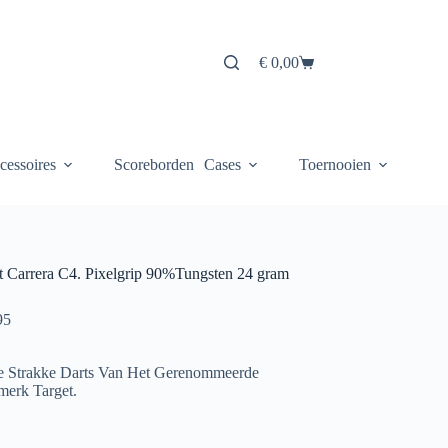
€
0,00
Winkelwagen
cessoires
Scoreborden
Cases
Toernooien
t Carrera C4. Pixelgrip 90%Tungsten 24 gram
95
 Strakke Darts Van Het Gerenommeerde
merk Target.