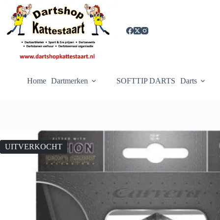
Ga
naar
de
inhoud
Home
Dartmerken
SOFTTIP DARTS
Darts
UITVERKOCHT