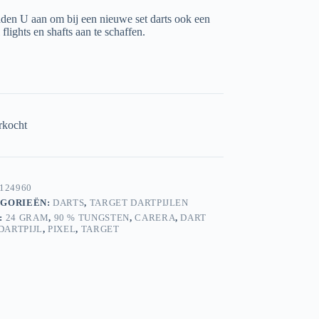
aden U aan om bij een nieuwe set darts ook een
 flights en shafts aan te schaffen.
rkocht
124960
GORIEËN:
DARTS
,
TARGET DARTPIJLEN
:
24 GRAM
,
90 % TUNGSTEN
,
CARERA
,
DART
DARTPIJL
,
PIXEL
,
TARGET