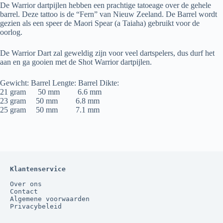
De Warrior dartpijlen hebben een prachtige tatoeage over de gehele
barrel. Deze tattoo is de “Fern” van Nieuw Zeeland. De Barrel wordt
gezien als een speer de Maori Spear (a Taiaha) gebruikt voor de
oorlog.
De Warrior Dart zal geweldig zijn voor veel dartspelers, dus durf het
aan en ga gooien met de Shot Warrior dartpijlen.
Gewicht: Barrel Lengte: Barrel Dikte:
21 gram 50 mm 6.6 mm
23 gram 50 mm 6.8 mm
25 gram 50 mm 7.1 mm
Klantenservice
Over ons
Contact
Algemene voorwaarden
Privacybeleid