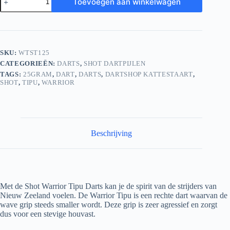
Toevoegen aan winkelwagen
Warrior
Tipu
80%
Tungsten
Darts
25
SKU:
WTST125
gram
CATEGORIEËN:
DARTS
,
SHOT DARTPIJLEN
aantal
TAGS:
25GRAM
,
DART
,
DARTS
,
DARTSHOP KATTESTAART
,
SHOT
,
TIPU
,
WARRIOR
Beschrijving
Met de Shot Warrior Tipu Darts kan je de spirit van de strijders van
Nieuw Zeeland voelen. De Warrior Tipu is een rechte dart waarvan de
wave grip steeds smaller wordt. Deze grip is zeer agressief en zorgt
dus voor een stevige houvast.