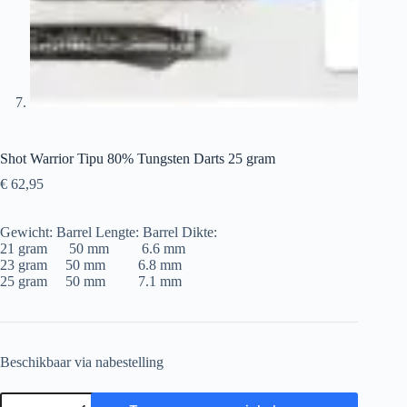
Shot Warrior Tipu 80% Tungsten Darts 25 gram
€
62,95
Gewicht: Barrel Lengte: Barrel Dikte:
21 gram 50 mm 6.6 mm
23 gram 50 mm 6.8 mm
25 gram 50 mm 7.1 mm
Beschikbaar via nabestelling
Shot