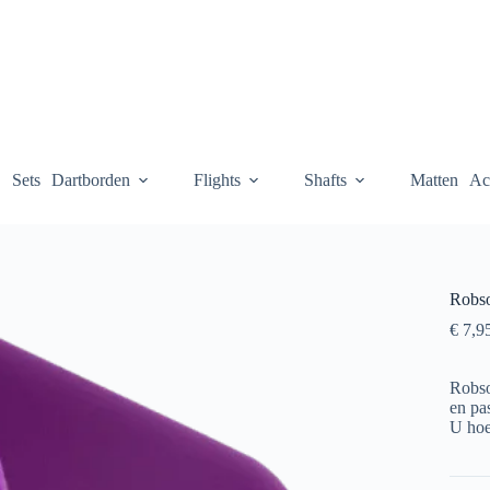
Sets
Dartborden
Flights
Shafts
Matten
Ac
Robso
€
7,9
Robson
en pa
U hoef