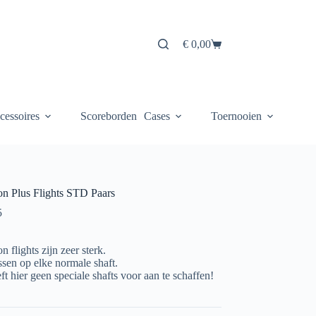
€
0,00
Winkelwagen
cessoires
Scoreborden
Cases
Toernooien
n Plus Flights STD Paars
5
 flights zijn zeer sterk.
ssen op elke normale shaft.
t hier geen speciale shafts voor aan te schaffen!