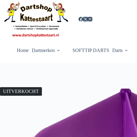
Ga
naar
de
inhoud
Home
Dartmerken
SOFTTIP DARTS
Darts
UITVERKOCHT