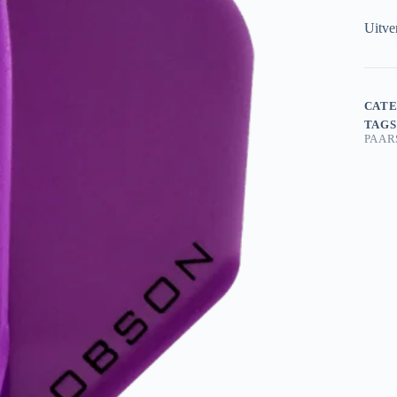
Uitve
CATE
TAGS
PAAR