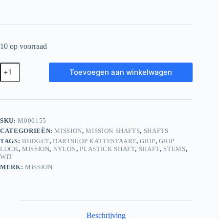
10 op voorraad
Mission
Toevoegen aan winkelwagen
Grip
Lock
Dart
Shafts
Medium
Wit
SKU:
M000155
aantal
CATEGORIEËN:
MISSION
,
MISSION SHAFTS
,
SHAFTS
TAGS:
BUDGET
,
DARTSHOP KATTESTAART
,
GRIP
,
GRIP
LOCK
,
MISSION
,
NYLON
,
PLASTICK SHAFT
,
SHAFT
,
STEMS
,
WIT
MERK:
MISSION
Beschrijving