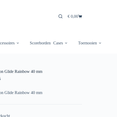
€
0,00
Winkelwagen
cessoires
Scoreborden
Cases
Toernooien
on Glide Rainbow 40 mm
5
on Glide Rainbow 40 mm
rkocht