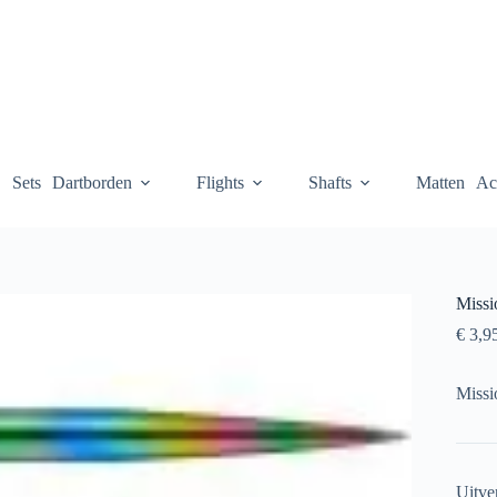
Sets
Dartborden
Flights
Shafts
Matten
Ac
Missi
€
3,9
Missi
Uitve