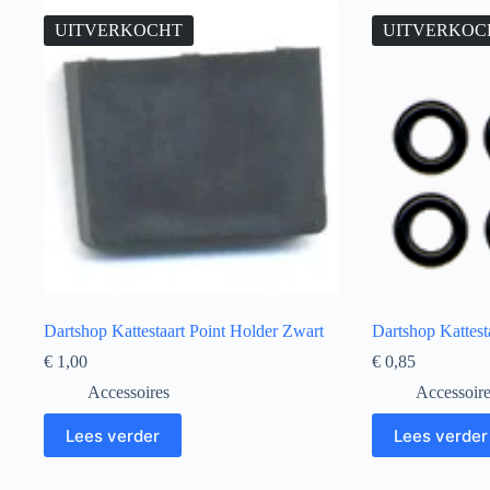
UITVERKOCHT
UITVERKOC
Dartshop Kattestaart Point Holder Zwart
Dartshop Kattes
€
1,00
€
0,85
Accessoires
Accessoir
Lees verder
Lees verder