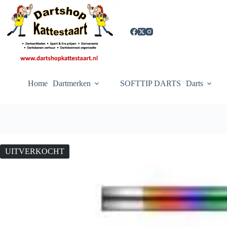
Ga
naar
de
inhoud
Home
Dartmerken
SOFTTIP DARTS
Darts
UITVERKOCHT