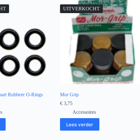
HT
UITVERKOCHT
taart Rubbere O-Rings
Mor Grip
€
3,75
es
Accessoires
Lees verder