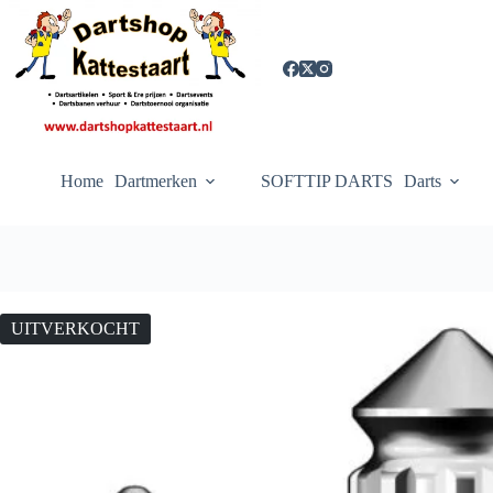
Ga
naar
de
inhoud
Home
Dartmerken
SOFTTIP DARTS
Darts
UITVERKOCHT