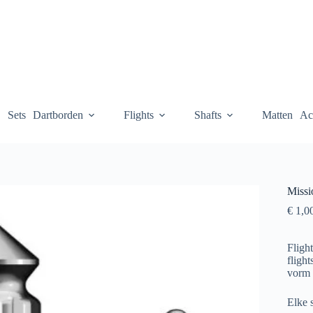
Sets
Dartborden
Flights
Shafts
Matten
Ac
Missi
€
1,0
Fligh
fligh
vorm 
Elke s