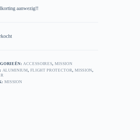
elkorting aanwezig!!
rkocht
GORIEËN:
ACCESSOIRES
,
MISSION
:
ALUMINIUM
,
FLIGHT PROTECTOR
,
MISSION
,
ER
K:
MISSION