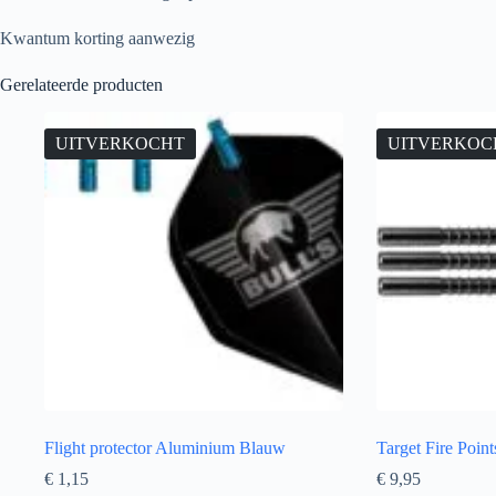
Kwantum korting aanwezig
Gerelateerde producten
UITVERKOCHT
UITVERKOC
Flight protector Aluminium Blauw
Target Fire Poin
€
1,15
€
9,95