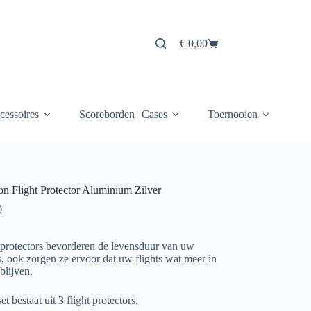
€
0,00
Winkelwagen
cessoires
Scoreborden
Cases
Toernooien
on Flight Protector Aluminium Zilver
0
tprotectors bevorderen de levensduur van uw
ts, ook zorgen ze ervoor dat uw flights wat meer in
blijven.
et bestaat uit 3 flight protectors.