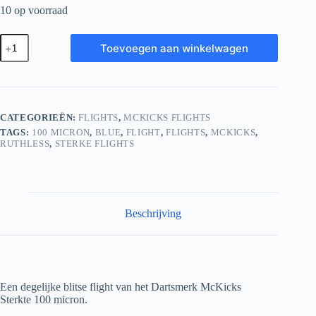
10 op voorraad
McKicks
Toevoegen aan winkelwagen
Metallic
Lightning
STD
100
micron
Blue
CATEGORIEËN:
FLIGHTS
,
MCKICKS FLIGHTS
aantal
TAGS:
100 MICRON
,
BLUE
,
FLIGHT
,
FLIGHTS
,
MCKICKS
,
RUTHLESS
,
STERKE FLIGHTS
Beschrijving
Een degelijke blitse flight van het Dartsmerk McKicks
Sterkte 100 micron.