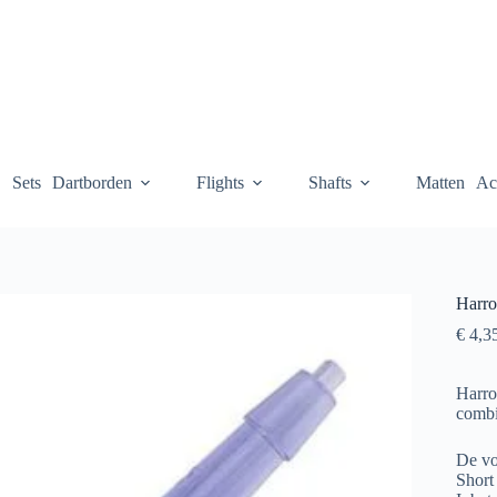
Sets
Dartborden
Flights
Shafts
Matten
Ac
Harro
€
4,3
Harro
combi
De vo
Short