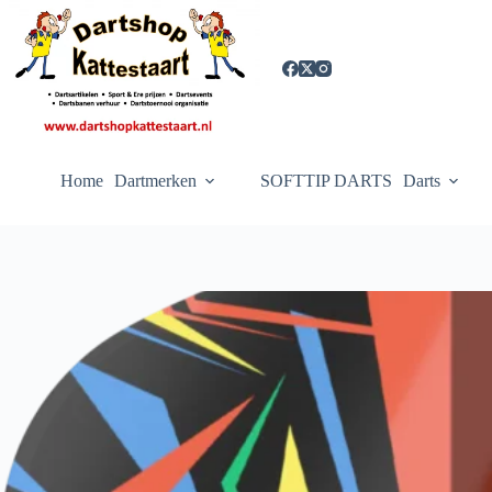
Ga
naar
de
inhoud
Home
Dartmerken
SOFTTIP DARTS
Darts