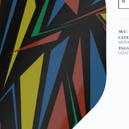
Athle
Red
NO2
-
Dart
Flight
aantal
SKU:
CATE
MER
TAGS
GOAT