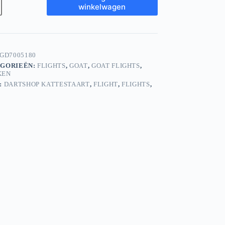
te
winkelwagen
s
GD7005180
GORIEËN:
FLIGHTS
,
GOAT
,
GOAT FLIGHTS
,
KEN
:
DARTSHOP KATTESTAART
,
FLIGHT
,
FLIGHTS
,