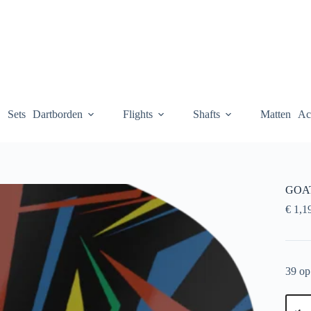
Sets
Dartborden
Flights
Shafts
Matten
Ac
GOAT 
€
1,1
39 op
GOA