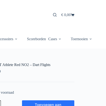
€
0,00
Winkelwagen
cessoires
Scoreborden
Cases
Toernooien
Athlete Red NO2 – Dart Flights
9
 voorraad
T
Toevoegen aan