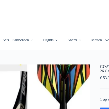
Sets
Dartborden
Flights
Shafts
Matten
Ac
GOAT
26 G
€
53,
1 op 