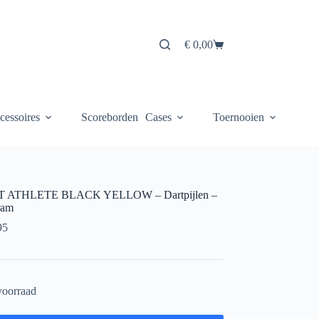
€
0,00
Winkelwagen
cessoires
Scoreborden
Cases
Toernooien
 ATHLETE BLACK YELLOW – Dartpijlen –
ram
95
voorraad