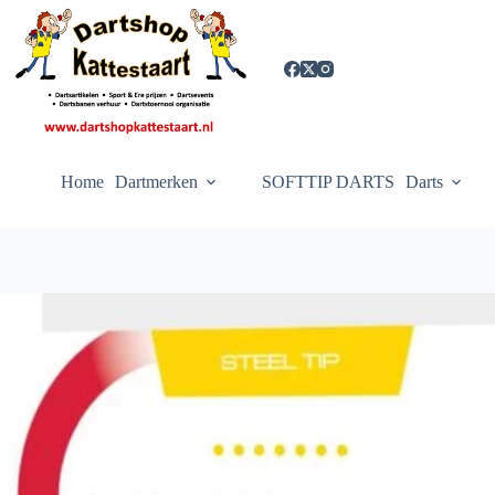
Ga
naar
de
inhoud
Home
Dartmerken
SOFTTIP DARTS
Darts