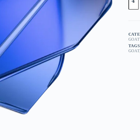
Air
BLU
NO6
MED
Dart
Flight
aantal
CATE
GOAT
TAGS
GOAT