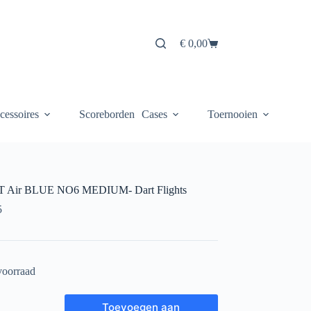
€
0,00
Winkelwagen
cessoires
Scoreborden
Cases
Toernooien
 Air BLUE NO6 MEDIUM- Dart Flights
5
voorraad
T
Toevoegen aan