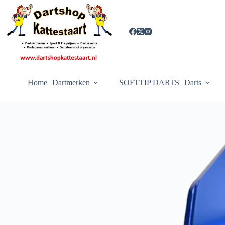
Ga
naar
de
inhoud
Home
Dartmerken
SOFTTIP DARTS
Darts