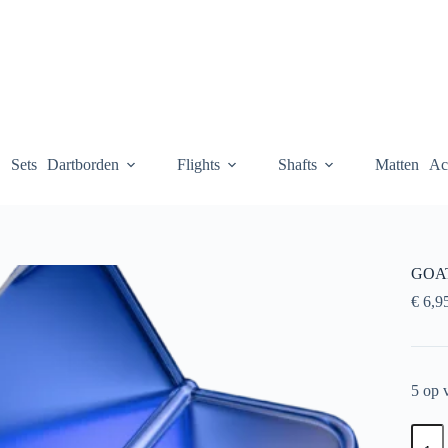
Sets
Dartborden
Flights
Shafts
Matten
Ac
GOAT
€
6,9
5 op 
GOA