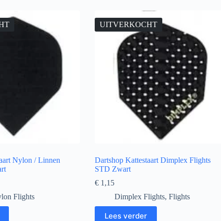
HT
UITVERKOCHT
aart Nylon / Linnen
Dartshop Kattestaart Dimplex Flights
rt
STD Zwart
€
1,15
lon Flights
Dimplex Flights
,
Flights
Lees verder