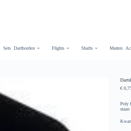
Sets
Dartborden
Flights
Shafts
Matten
Ac
Darts
€
0,7
Poly f
staan 
Kwant