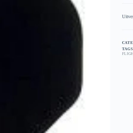
Uitve
CATE
TAGS
FLIG