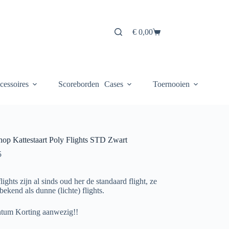
€
0,00
Winkelwagen
cessoires
Scoreborden
Cases
Toernooien
hop Kattestaart Poly Flights STD Zwart
5
lights zijn al sinds oud her de standaard flight, ze
bekend als dunne (lichte) flights.
um Korting aanwezig!!