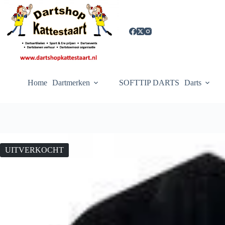
Ga
naar
de
inhoud
Home
Dartmerken
SOFTTIP DARTS
Darts
UITVERKOCHT