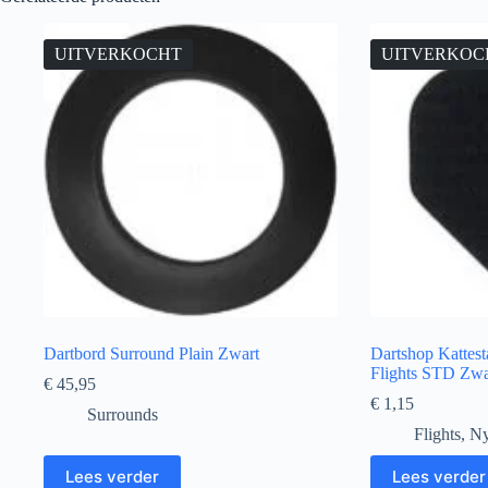
UITVERKOCHT
UITVERKOC
Dartbord Surround Plain Zwart
Dartshop Kattest
Flights STD Zwa
€
45,95
€
1,15
Surrounds
Flights
,
Ny
Lees verder
Lees verder