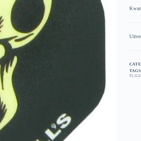
Kwant
Uitve
CATE
TAGS
FLIG