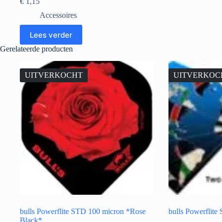
€
1,15
Accessoires
Lees verder
Gerelateerde producten
UITVERKOCHT
UITVERKOC
bulls Powerflite STD 100 micron *Rose
bulls Powerflit
Black*