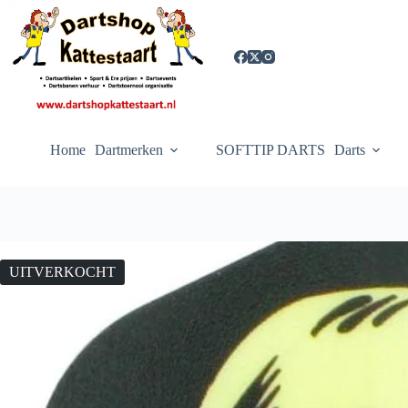
Ga
naar
de
inhoud
Home
Dartmerken
SOFTTIP DARTS
Darts
UITVERKOCHT