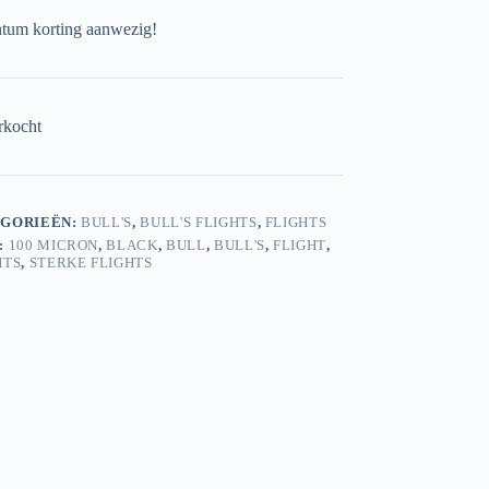
um korting aanwezig!
rkocht
GORIEËN:
BULL'S
,
BULL'S FLIGHTS
,
FLIGHTS
:
100 MICRON
,
BLACK
,
BULL
,
BULL'S
,
FLIGHT
,
HTS
,
STERKE FLIGHTS