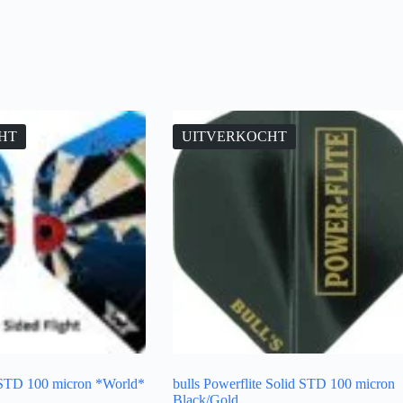
HT
UITVERKOCHT
e STD 100 micron *World*
bulls Powerflite Solid STD 100 micron
Black/Gold