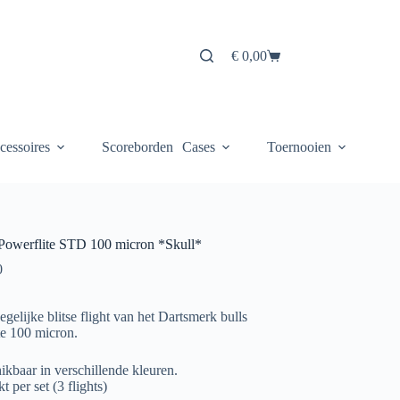
€
0,00
Winkelwagen
cessoires
Scoreborden
Cases
Toernooien
 Powerflite STD 100 micron *Skull*
0
gelijke blitse flight van het Dartsmerk bulls
te 100 micron.
ikbaar in verschillende kleuren.
t per set (3 flights)