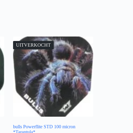
UITVERKOCHT
bulls Powerflite STD 100 micron
*Tarantula*