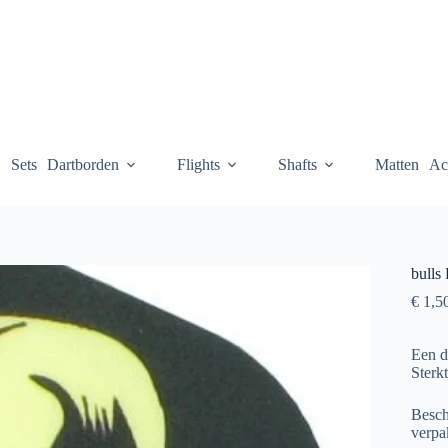
Sets
Dartborden
Flights
Shafts
Matten
Ac
bulls
€
1,5
Een de
Sterk
Besch
verpak