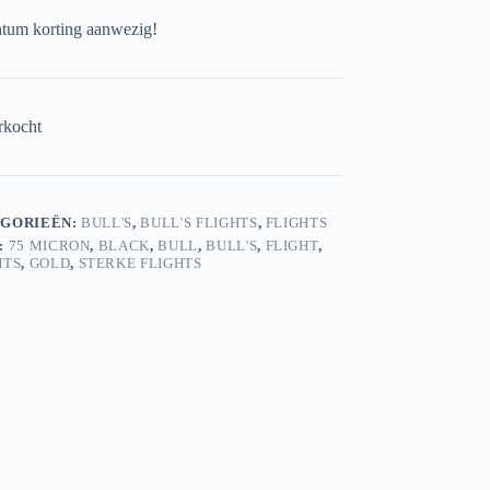
um korting aanwezig!
rkocht
GORIEËN:
BULL'S
,
BULL'S FLIGHTS
,
FLIGHTS
:
75 MICRON
,
BLACK
,
BULL
,
BULL'S
,
FLIGHT
,
HTS
,
GOLD
,
STERKE FLIGHTS