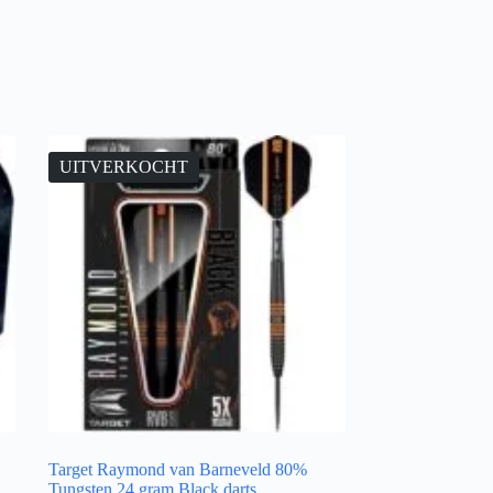
UITVERKOCHT
Target Raymond van Barneveld 80%
Tungsten 24 gram Black darts