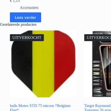
€
1,15
Accessoires
Lees verder
Gerelateerde producten
UITVERKOCHT
UITVERKOC
bulls Motex STD 75 micron *Belgium
Target Raymond
Flag*
Tungsten 26 gram