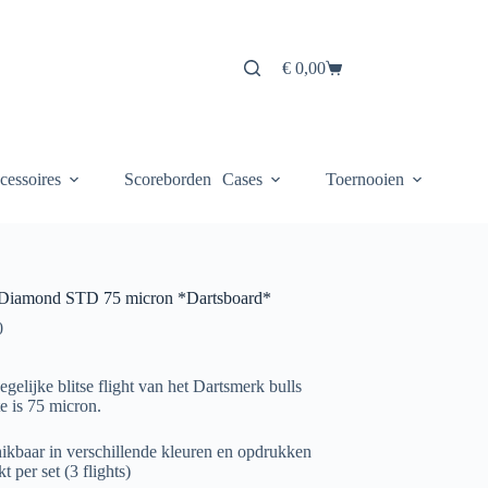
€
0,00
Winkelwagen
cessoires
Scoreborden
Cases
Toernooien
 Diamond STD 75 micron *Dartsboard*
0
gelijke blitse flight van het Dartsmerk bulls
e is 75 micron.
ikbaar in verschillende kleuren en opdrukken
t per set (3 flights)