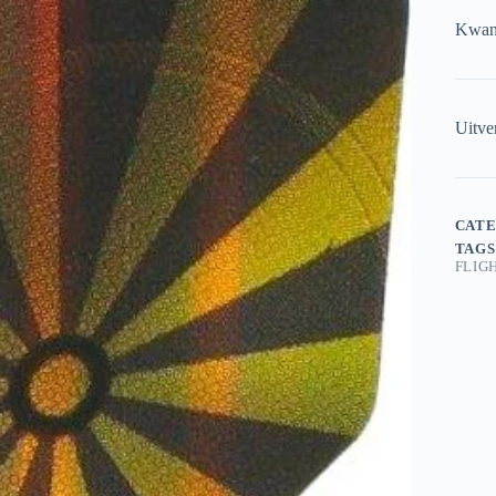
Kwant
Uitve
CATE
TAGS
FLIG