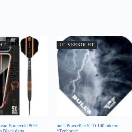
HT
UITVERKOCHT
 van Barneveld 80%
bulls Powerflite STD 100 micron
 Black darts
*Typhoon*