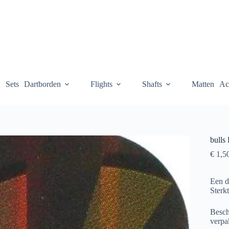
Sets
Dartborden
Flights
Shafts
Matten
Ac
bulls
€
1,5
Een de
Sterkt
Besch
verpak