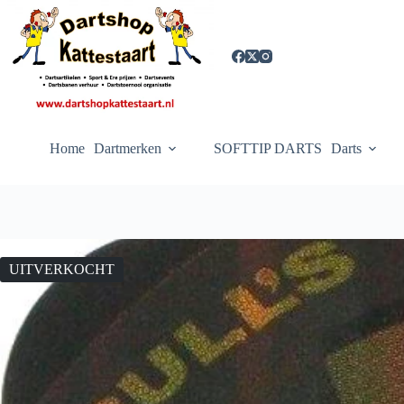
Ga
naar
de
inhoud
Home
Dartmerken
SOFTTIP DARTS
Darts
UITVERKOCHT