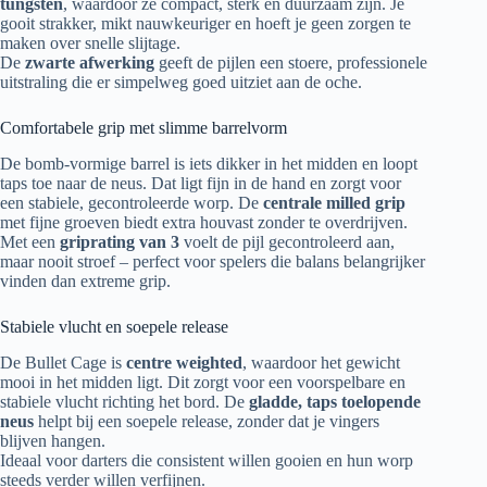
tungsten
, waardoor ze compact, sterk en duurzaam zijn. Je
gooit strakker, mikt nauwkeuriger en hoeft je geen zorgen te
maken over snelle slijtage.
De
zwarte afwerking
geeft de pijlen een stoere, professionele
uitstraling die er simpelweg goed uitziet aan de oche.
Comfortabele grip met slimme barrelvorm
De bomb-vormige barrel is iets dikker in het midden en loopt
taps toe naar de neus. Dat ligt fijn in de hand en zorgt voor
een stabiele, gecontroleerde worp. De
centrale milled grip
met fijne groeven biedt extra houvast zonder te overdrijven.
Met een
griprating van 3
voelt de pijl gecontroleerd aan,
maar nooit stroef – perfect voor spelers die balans belangrijker
vinden dan extreme grip.
Stabiele vlucht en soepele release
De Bullet Cage is
centre weighted
, waardoor het gewicht
mooi in het midden ligt. Dit zorgt voor een voorspelbare en
stabiele vlucht richting het bord. De
gladde, taps toelopende
neus
helpt bij een soepele release, zonder dat je vingers
blijven hangen.
Ideaal voor darters die consistent willen gooien en hun worp
steeds verder willen verfijnen.