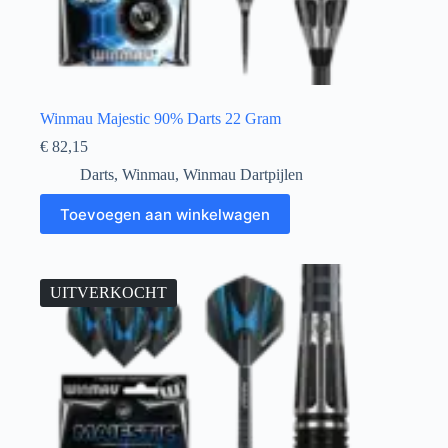
Winmau Majestic 90% Darts 22 Gram
€
82,15
Darts
,
Winmau
,
Winmau Dartpijlen
Toevoegen aan winkelwagen
UITVERKOCHT