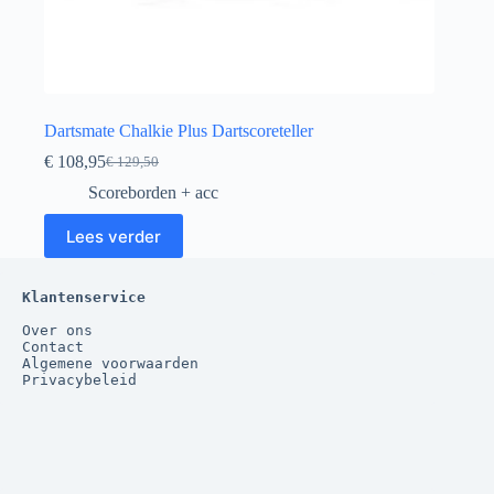
Dartsmate Chalkie Plus Dartscoreteller
€
108,95
€
129,50
Oorspronkelijke
Huidige
prijs
prijs
Scoreborden + acc
was:
is:
€ 129,50.
€ 108,95.
Lees verder
Klantenservice
Over ons
Contact
Algemene voorwaarden
Privacybeleid